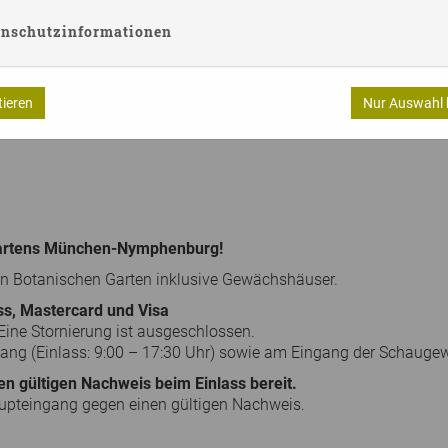
enschutzinformationen
tieren
Nur Auswahl 
Gartens München-Nymphenburg!
 den Botanischen Garten inklusive Gewächshäuser.
ss, Mastercard und Visa
Eine Stornierung ist ausgeschlossen.
ang (Einlass: 9:00 – 17:30 Uhr) sowie am Eingang der Schaugewä
ren gültigen Nachweis beim Einlass bereit.
upteingang gegen einen gültigen Nachweis.