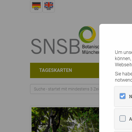
Um unser
können,
Webseit
TAGESKARTEN
Sie habe
notwend
N
A