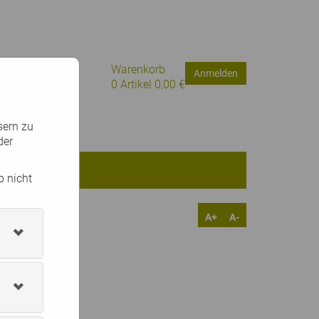
Warenkorb
Anmelden
0
Artikel
0,00 €
sern zu
der
b nicht
A+
A-