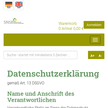
Warenkorb
Anmelden
0
Artikel
0,00 €
Toggle
navigat
A+
A-
Datenschutzerklärung
gemäß Art. 13 DSGVO
Name und Anschrift des
Verantwortlichen
Verantwortliche Stelle im Sinne der Datenschutz-