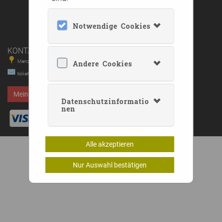
Cookie-Verwendung
AGB
Barrierefreiheit
Notwendige Cookies
FAQ
KONTAKT
Menzinger Str. 65, 80638 München
Andere Cookies
tickets@snsb.de
Meinen Kauf widerrufen
Datenschutzinformatio
nen
Alle akzeptieren
Nur Auswahl bestätigen