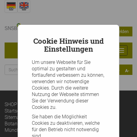
Warenkorb
Anmelden
0
Artikel
0,00 €
Cookie Hinweis und
Einstellungen
Toggle
navigat
Um unsere Webseite für Sie
optimal zu gestalten und
A+
A-
fortlaufend verbessern zu können,
verwenden wir notwendige
Cookies. Durch die weitere
Nutzung der Webseite stimmen
Sie der Verwendung dieser
SHOP
SERVICE
Cookies zu.
Startseite
Konto verwalten
Sie haben die Möglichkeit
Sitemap
INFORMATION
Cookies zu deaktivieren, welche
Botanischer Garten
Impressum
für den Betrieb nicht notwendig
München
Datenschutz
sind.