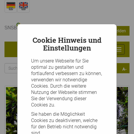
Warenkorb
Anmelden
0
Artikel
0,00 €
Cookie Hinweis und
Einstellungen
Toggle
navigat
Um unsere Webseite für Sie
optimal zu gestalten und
A+
A-
fortlaufend verbessern zu können,
verwenden wir notwendige
Cookies. Durch die weitere
Nutzung der Webseite stimmen
Sie der Verwendung dieser
Cookies zu.
Sie haben die Möglichkeit
Cookies zu deaktivieren, welche
für den Betrieb nicht notwendig
sind.