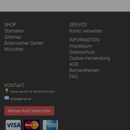
SHOP
SERVICE
Startseite
Konto verwalten
Sitemap
INFORMATION
Botanischer Garten
Impressum
München
Datenschutz
Cookie-Verwendung
AGB
Barrierefreiheit
FAQ
KONTAKT
Menzinger Str. 65, 80638 München
tickets@snsb.de
Meinen Kauf widerrufen